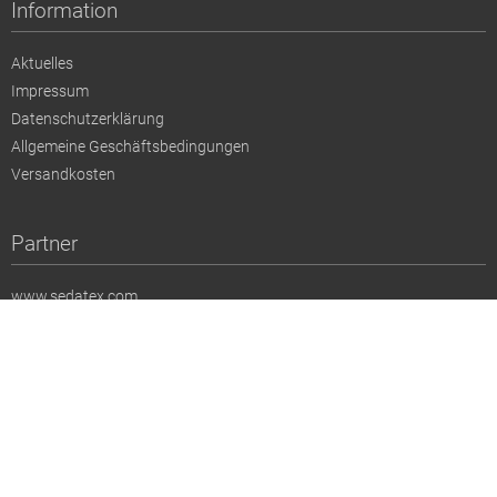
Information
Aktuelles
Impressum
Datenschutzerklärung
Allgemeine Geschäftsbedingungen
Versandkosten
Partner
www.sedatex.com
www.nevaviscon.de
www.munichfabricstart.com
www.premierevision.com