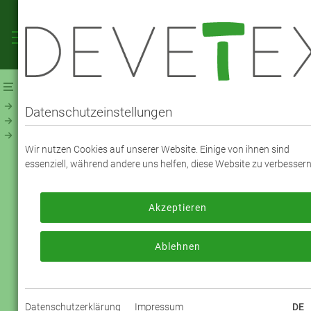
Webshop
Futterstoffe
Futterstoff - UNI
Viskose Taft Premium (120300)
Datenschutzeinstellungen
VISKOSE TAFT PREMIUM - FARBE 7918
Wir nutzen Cookies auf unserer Website. Einige von ihnen sind
Saphirblau
essenziell, während andere uns helfen, diese Website zu verbessern
Akzeptieren
Zum Bestellen melden Sie sich bitte an
oder registrieren sich bitte neu.
Ablehnen
Jetzt anmelden
Datenschutzerklärung
Impressum
DE