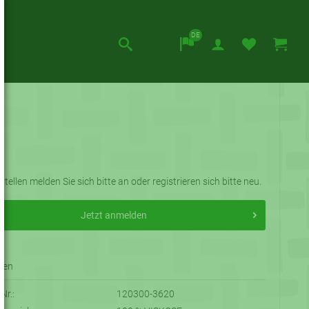
DE
s
tellen melden Sie sich bitte an oder registrieren sich bitte neu.
Jetzt anmelden
-Nr.:
120300-3620