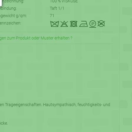
ennzeichnung:
100 % VISKOSE
bindung:
Taft 1/1
ngewicht g/qm:
71
kqtDHP
ennzeichen:
gen zum Produkt oder Muster erhalten ?
nden Trageeigenschaften. Hautsympathisch, feuchtigkeits- und
öcke.