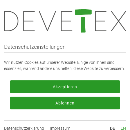
rnehmen
Produkte & Leistungen
Webshop
Download
shop
Futterstoffe
Futterstoff - UNI
Viskose Taft Premium (120300)
Datenschutzeinstellungen
E TAFT PREMIUM - FARBE 3620 Rosé
Wir nutzen Cookies auf unserer Website. Einige von ihnen sind
essenziell, während andere uns helfen, diese Website zu verbessern.
Zum Bes
Akzeptieren
Ablehnen
Bestelll
Datenschutzerklärung
Impressum
DE
EN