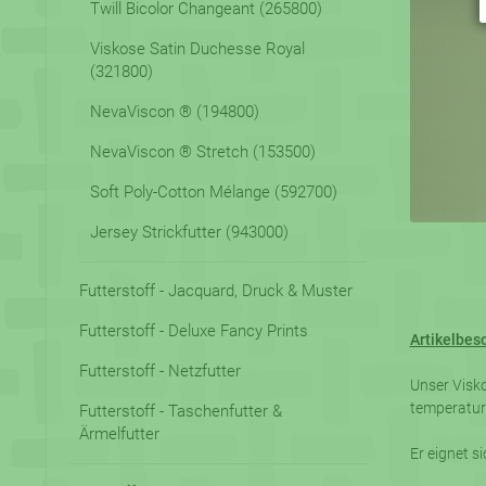
Twill Bicolor Changeant (265800)
Viskose Satin Duchesse Royal
(321800)
NevaViscon ® (194800)
NevaViscon ® Stretch (153500)
Soft Poly-Cotton Mélange (592700)
Jersey Strickfutter (943000)
Futterstoff - Jacquard, Druck & Muster
Futterstoff - Deluxe Fancy Prints
Artikelbes
Futterstoff - Netzfutter
Unser Visko
temperatura
Futterstoff - Taschenfutter &
Ärmelfutter
Er eignet s