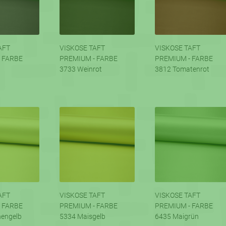
AFT
VISKOSE TAFT
VISKOSE TAFT
 FARBE
PREMIUM - FARBE
PREMIUM - FARBE
3733 Weinrot
3812 Tomatenrot
AFT
VISKOSE TAFT
VISKOSE TAFT
 FARBE
PREMIUM - FARBE
PREMIUM - FARBE
nengelb
5334 Maisgelb
6435 Maigrün