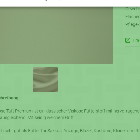
Textilk
Gewebe
Fläche
Pflegek
Fra
chreibung:
se Taft Premium ist ein klassischer Viskose Futterstoff mit hervorrage
usgleichend. Mit seidig weichem Griff.
ich sehr gut als Futter für Sakkos, Anzüge, Blazer, Kostüme, Kleider und R