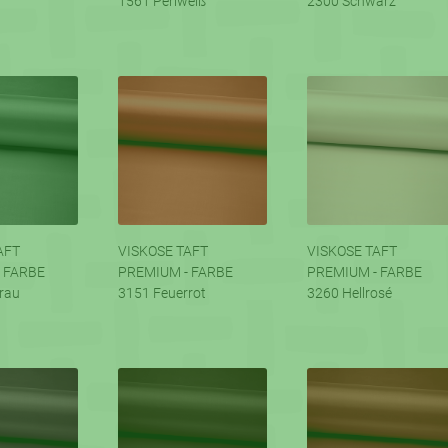
1561 Perlweiß
2300 Schwarz
AFT
VISKOSE TAFT
VISKOSE TAFT
 FARBE
PREMIUM - FARBE
PREMIUM - FARBE
rau
3151 Feuerrot
3260 Hellrosé