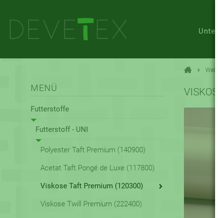
Unte
Web
MENÜ
VISKOS
Futterstoffe
Futterstoff - UNI
Polyester Taft Premium (140900)
Acetat Taft Pongé de Luxe (117800)
Viskose Taft Premium (120300)
Viskose Twill Premium (222400)