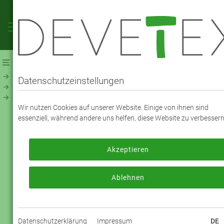
Webshop
Futterstoffe
Futterstoff - UNI
Viskose Taft Premium (120300)
Datenschutzeinstellungen
VISKOSE TAFT PREMIUM - FARBE 2300
Wir nutzen Cookies auf unserer Website. Einige von ihnen sind
Schwarz
essenziell, während andere uns helfen, diese Website zu verbessern
Akzeptieren
Zum Bestellen melden Sie sich bitte an
oder registrieren sich bitte neu.
Ablehnen
Jetzt anmelden
Datenschutzerklärung
Impressum
DE