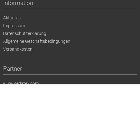
Information
Aktuelles
Impressum
Datenschutzerklärung
Allgemeine Geschäftsbedingungen
Versandkosten
Partner
www.sedatex.com
www.nevaviscon.de
www.munichfabricstart.com
www.premierevision.com