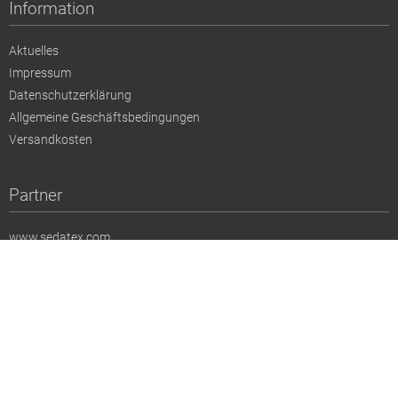
Information
Aktuelles
Impressum
Datenschutzerklärung
Allgemeine Geschäftsbedingungen
Versandkosten
Partner
www.sedatex.com
www.nevaviscon.de
www.munichfabricstart.com
www.premierevision.com