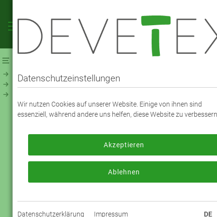
Webshop
Futterstoffe
Futterstoff - UNI
Viskose Taft Premium (120300)
Datenschutzeinstellungen
VISKOSE TAFT PREMIUM - FARBE 1561
Wir nutzen Cookies auf unserer Website. Einige von ihnen sind
Perlweiß
essenziell, während andere uns helfen, diese Website zu verbessern
Akzeptieren
Zum Bestellen melden Sie sich bitte an
oder registrieren sich bitte neu.
Ablehnen
Jetzt anmelden
Datenschutzerklärung
Impressum
DE