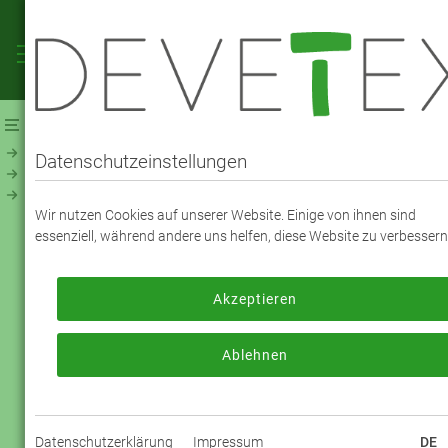
Webshop
Futterstoffe
Futterstoff - UNI
NevaViscon ® (194800)
Datenschutzeinstellungen
NEVAVISCON TAFT - FARBE 4124 Lachs
Wir nutzen Cookies auf unserer Website. Einige von ihnen sind
essenziell, während andere uns helfen, diese Website zu verbessern
Zum Bestellen melden Sie sich bitte an
oder registrieren sich bitte neu.
Akzeptieren
Jetzt anmelden
Ablehnen
Datenschutzerklärung
Impressum
DE