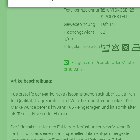
Bestelll-Nr.:
194800-4124
Textilkennzeichnung:
72 % VISKOSE, 28
% POLYESTER
Gewebebindung:
Taft 1/1
Flächengewicht
82
g/qm:
eqtD
Pflegekennzeichen:
Fragen zum Produkt oder Muster
erhalten ?
Artikelbeschreibung:
Futterstoffe der Marke NevaViscon ® stehen seit über 50 Jahren
für Qualität, Tragekomfort und Verarbeitungsfreundlichkeit. Die
Marke wurde bereits im Jahr 1967 eingetragen und ist somit älter
als Tempo, Nivea oder Haribo.
Der "Klassiker unter den Futterstoffen" ist unser NevaViscon ®
Taft. Er wird aus einem ganz speziellen Filamentgarn hergestellt,