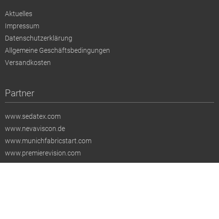
Aktuelles
Impressum
Datenschutzerklärung
Allgemeine Geschäftsbedingungen
Versandkosten
Partner
www.sedatex.com
www.nevaviscon.de
www.munichfabricstart.com
www.premierevision.com
Alle Preise verstehen sich, wenn diese nicht anders ausgezeichnet sind,