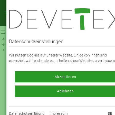
Webshop
Futterstoffe
Futterstoff - UNI
NevaViscon ® (194800)
Datenschutzeinstellungen
NEVAVISCON TAFT - FARBE 3872
Wir nutzen Cookies auf unserer Website. Einige von ihnen sind
Brombeere
essenziell, während andere uns helfen, diese Website zu verbessern
Akzeptieren
Zum Bestellen melden Sie sich bitte an
oder registrieren sich bitte neu.
Ablehnen
Jetzt anmelden
Datenschutzerklärung
Impressum
DE