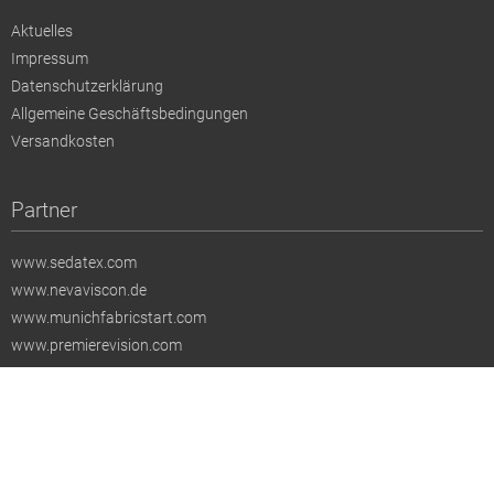
Aktuelles
Impressum
Datenschutzerklärung
Allgemeine Geschäftsbedingungen
Versandkosten
Partner
www.sedatex.com
www.nevaviscon.de
www.munichfabricstart.com
www.premierevision.com
Alle Preise verstehen sich, wenn diese nicht anders ausgezeichnet sind,