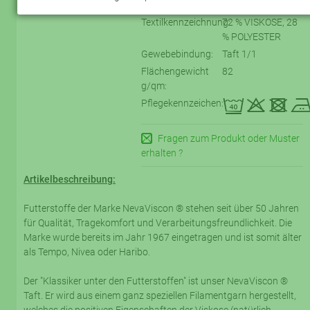
Bestelll-Nr.:
194800-3307
Textilkennzeichnung:
72 % VISKOSE, 28
% POLYESTER
Gewebebindung:
Taft 1/1
Flächengewicht
82
g/qm:
eqtD
Pflegekennzeichen:
Fragen zum Produkt oder Muster
erhalten ?
Artikelbeschreibung:
Futterstoffe der Marke NevaViscon ® stehen seit über 50 Jahren
für Qualität, Tragekomfort und Verarbeitungsfreundlichkeit. Die
Marke wurde bereits im Jahr 1967 eingetragen und ist somit älter
als Tempo, Nivea oder Haribo.
Der "Klassiker unter den Futterstoffen" ist unser NevaViscon ®
Taft. Er wird aus einem ganz speziellen Filamentgarn hergestellt,