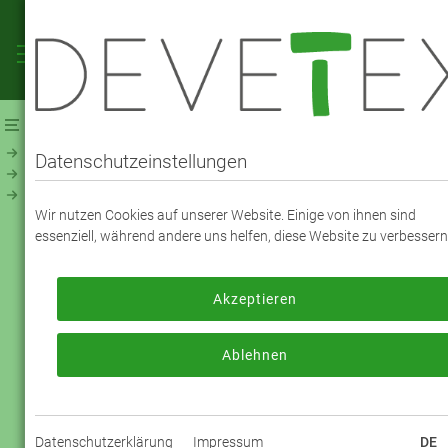
Webshop
Futterstoffe
Futterstoff - UNI
NevaViscon ® (194800)
Datenschutzeinstellungen
NEVAVISCON TAFT - FARBE 3307 Pink
Wir nutzen Cookies auf unserer Website. Einige von ihnen sind
essenziell, während andere uns helfen, diese Website zu verbessern
Zum Bestellen melden Sie sich bitte an
oder registrieren sich bitte neu.
Akzeptieren
Jetzt anmelden
Ablehnen
Datenschutzerklärung
Impressum
DE