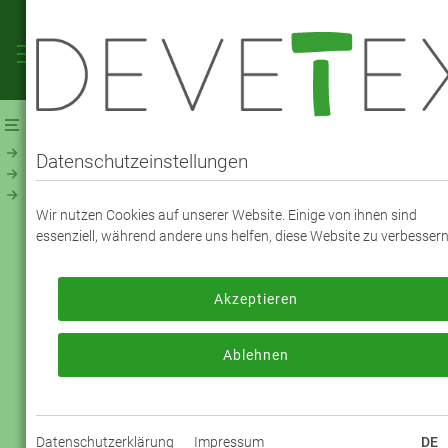
Webshop
Futterstoffe
Futterstoff - Jacquard, Druck & Muster
Datenschutzeinstellungen
Jacquard Paisley Bi-Color (250)
Wir nutzen Cookies auf unserer Website. Einige von ihnen sind
VISKOSE JACQUARD PAISLEY - FARBE
essenziell, während andere uns helfen, diese Website zu verbessern
0924 Schwarz / Saphierblau
Akzeptieren
Zum Bestellen melden Sie sich bitte an
oder registrieren sich bitte neu.
Ablehnen
Jetzt anmelden
Datenschutzerklärung
Impressum
DE