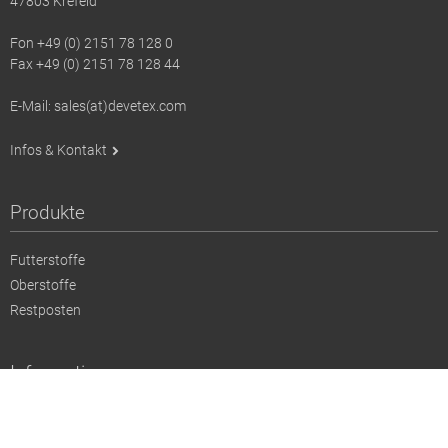
47803 Krefeld
Fon +49 (0) 2151 78 128 0
Fax +49 (0) 2151 78 128 44
E-Mail: sales(at)devetex.com
Infos & Kontakt
Produkte
Futterstoffe
Oberstoffe
Restposten
Information
Aktuelles
Impressum