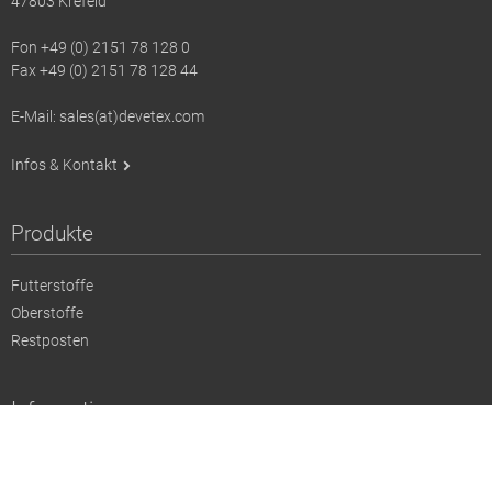
47803 Krefeld
Fon +49 (0) 2151 78 128 0
Fax +49 (0) 2151 78 128 44
E-Mail: sales(at)devetex.com
Infos & Kontakt
Produkte
Futterstoffe
Oberstoffe
Restposten
Information
Aktuelles
Impressum