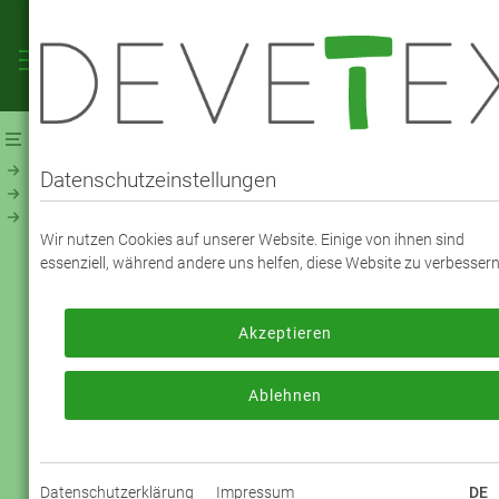
Webshop
Futterstoffe
Futterstoff - Jacquard, Druck & Muster
Datenschutzeinstellungen
Jacquard Paisley Bi-Color (250)
Wir nutzen Cookies auf unserer Website. Einige von ihnen sind
VISKOSE JACQUARD PAISLEY - FARBE
essenziell, während andere uns helfen, diese Website zu verbessern
0885 Kieferngrün / Rosé
Akzeptieren
Zum Bestellen melden Sie sich bitte an
oder registrieren sich bitte neu.
Ablehnen
Jetzt anmelden
Datenschutzerklärung
Impressum
DE